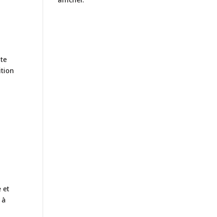
te
ition
 et
 à